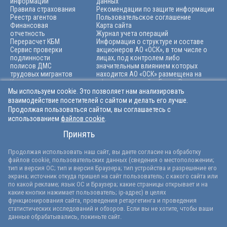
информации
данных
Правила страхования
Рекомендации по защите информации
Реестр агентов
Пользовательское соглашение
Финансовая
Карта сайта
отчетность
Журнал учета операций
Перерасчет КБМ
Информация о структуре и составе
Сервис проверки
акционеров АО «ОСК», в том числе о
подлинности
лицах, под контролем либо
полисов ДМС
значительным влиянием которых
трудовых мигрантов
находится АО «ОСК» размещена на
Карьера
официальном сайте Банка России по
Архив
адресу: https://cbr.ru/finorg/rscontrolе
Мы используем cookie. Это позволяет нам анализировать
взаимодействие посетителей с сайтом и делать его лучше.
Продолжая пользоваться сайтом, вы соглашаетесь с
использованием
файлов cookie
.
+7 (846) 212-99-55
Принять
info@osk-ins.ru
© Официальный сайт АО «ОСК». 1991-2026 гг.
Продолжая использовать наш сайт, вы даете согласие на обработку
Лицензии ЦБ РФ на осуществление страхования:
файлов cookie, пользовательских данных (сведения о местоположении;
СИ 2346, СЛ 2346, ОС 2346-03 и на осуществление перестрахования
тип и версия ОС; тип и версия Браузера; тип устройства и разрешение его
ПС 2346, выданные 18.03.2025 без ограничения срока действия
экрана; источник откуда пришел на сайт пользователь; с какого сайта или
Версия сайта для слабовидящих
по какой рекламе; язык ОС и Браузера; какие страницы открывает и на
какие кнопки нажимает пользователь; ip-адрес) в целях
функционирования сайта, проведения ретаргетинга и проведения
статистических исследований и обзоров. Если вы не хотите, чтобы ваши
данные обрабатывались, покиньте сайт.