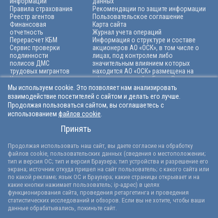
информации
данных
Правила страхования
Рекомендации по защите информации
Реестр агентов
Пользовательское соглашение
Финансовая
Карта сайта
отчетность
Журнал учета операций
Перерасчет КБМ
Информация о структуре и составе
Сервис проверки
акционеров АО «ОСК», в том числе о
подлинности
лицах, под контролем либо
полисов ДМС
значительным влиянием которых
трудовых мигрантов
находится АО «ОСК» размещена на
Карьера
официальном сайте Банка России по
Архив
адресу: https://cbr.ru/finorg/rscontrolе
Мы используем cookie. Это позволяет нам анализировать
взаимодействие посетителей с сайтом и делать его лучше.
Продолжая пользоваться сайтом, вы соглашаетесь с
использованием
файлов cookie
.
+7 (846) 212-99-55
Принять
info@osk-ins.ru
© Официальный сайт АО «ОСК». 1991-2026 гг.
Продолжая использовать наш сайт, вы даете согласие на обработку
Лицензии ЦБ РФ на осуществление страхования:
файлов cookie, пользовательских данных (сведения о местоположении;
СИ 2346, СЛ 2346, ОС 2346-03 и на осуществление перестрахования
тип и версия ОС; тип и версия Браузера; тип устройства и разрешение его
ПС 2346, выданные 18.03.2025 без ограничения срока действия
экрана; источник откуда пришел на сайт пользователь; с какого сайта или
Версия сайта для слабовидящих
по какой рекламе; язык ОС и Браузера; какие страницы открывает и на
какие кнопки нажимает пользователь; ip-адрес) в целях
функционирования сайта, проведения ретаргетинга и проведения
статистических исследований и обзоров. Если вы не хотите, чтобы ваши
данные обрабатывались, покиньте сайт.