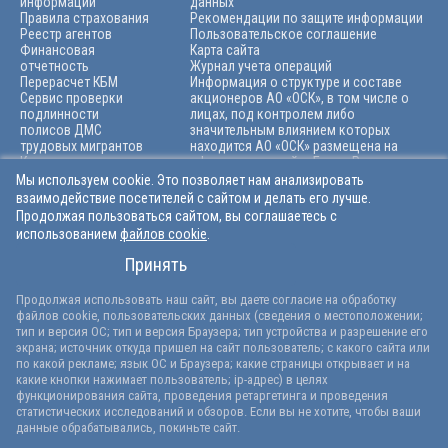
информации
данных
Правила страхования
Рекомендации по защите информации
Реестр агентов
Пользовательское соглашение
Финансовая
Карта сайта
отчетность
Журнал учета операций
Перерасчет КБМ
Информация о структуре и составе
Сервис проверки
акционеров АО «ОСК», в том числе о
подлинности
лицах, под контролем либо
полисов ДМС
значительным влиянием которых
трудовых мигрантов
находится АО «ОСК» размещена на
Карьера
официальном сайте Банка России по
Архив
адресу: https://cbr.ru/finorg/rscontrolе
Мы используем cookie. Это позволяет нам анализировать
взаимодействие посетителей с сайтом и делать его лучше.
Продолжая пользоваться сайтом, вы соглашаетесь с
использованием
файлов cookie
.
+7 (846) 212-99-55
Принять
info@osk-ins.ru
© Официальный сайт АО «ОСК». 1991-2026 гг.
Продолжая использовать наш сайт, вы даете согласие на обработку
Лицензии ЦБ РФ на осуществление страхования:
файлов cookie, пользовательских данных (сведения о местоположении;
СИ 2346, СЛ 2346, ОС 2346-03 и на осуществление перестрахования
тип и версия ОС; тип и версия Браузера; тип устройства и разрешение его
ПС 2346, выданные 18.03.2025 без ограничения срока действия
экрана; источник откуда пришел на сайт пользователь; с какого сайта или
Версия сайта для слабовидящих
по какой рекламе; язык ОС и Браузера; какие страницы открывает и на
какие кнопки нажимает пользователь; ip-адрес) в целях
функционирования сайта, проведения ретаргетинга и проведения
статистических исследований и обзоров. Если вы не хотите, чтобы ваши
данные обрабатывались, покиньте сайт.