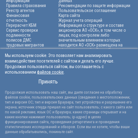
информации
данных
Правила страхования
Рекомендации по защите информации
Реестр агентов
Пользовательское соглашение
Финансовая
Карта сайта
отчетность
Журнал учета операций
Перерасчет КБМ
Информация о структуре и составе
Сервис проверки
акционеров АО «ОСК», в том числе о
подлинности
лицах, под контролем либо
полисов ДМС
значительным влиянием которых
трудовых мигрантов
находится АО «ОСК» размещена на
Карьера
официальном сайте Банка России по
Архив
адресу: https://cbr.ru/finorg/rscontrolе
Мы используем cookie. Это позволяет нам анализировать
взаимодействие посетителей с сайтом и делать его лучше.
Продолжая пользоваться сайтом, вы соглашаетесь с
использованием
файлов cookie
.
+7 (846) 212-99-55
Принять
info@osk-ins.ru
© Официальный сайт АО «ОСК». 1991-2026 гг.
Продолжая использовать наш сайт, вы даете согласие на обработку
Лицензии ЦБ РФ на осуществление страхования:
файлов cookie, пользовательских данных (сведения о местоположении;
СИ 2346, СЛ 2346, ОС 2346-03 и на осуществление перестрахования
тип и версия ОС; тип и версия Браузера; тип устройства и разрешение его
ПС 2346, выданные 18.03.2025 без ограничения срока действия
экрана; источник откуда пришел на сайт пользователь; с какого сайта или
Версия сайта для слабовидящих
по какой рекламе; язык ОС и Браузера; какие страницы открывает и на
какие кнопки нажимает пользователь; ip-адрес) в целях
функционирования сайта, проведения ретаргетинга и проведения
статистических исследований и обзоров. Если вы не хотите, чтобы ваши
данные обрабатывались, покиньте сайт.