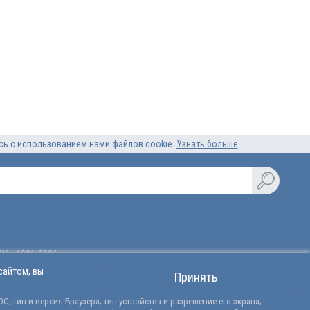
есь с использованием нами файлов cookie.
Узнать больше
». 1991-2026 гг.
вление страхования:
сайтом, вы
Принять
03 и на осуществление перестрахования ПС 2346, выданные 18.03.2025
ствия
ящих
; тип и версия Браузера; тип устройства и разрешение его экрана;