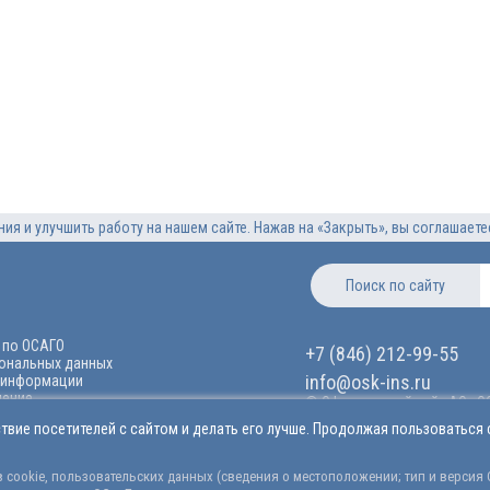
ия и улучшить работу на нашем сайте. Нажав на «Закрыть», вы соглашает
Поиск по сайту
 по ОСАГО
+7 (846) 212-99-55
сональных данных
info@osk-ins.ru
 информации
шение
© Официальный сайт АО «ОСК
Лицензии ЦБ РФ на осущест
твие посетителей с сайтом и делать его лучше. Продолжая пользоваться 
СИ 2346, СЛ 2346, ОС 2346-
 составе акционеров АО «ОСК», в том
без ограничения срока дей
ролем либо значительным влиянием
Версия сайта для слабовид
cookie, пользовательских данных (сведения о местоположении; тип и версия ОС
СК» размещена на официальном сайте