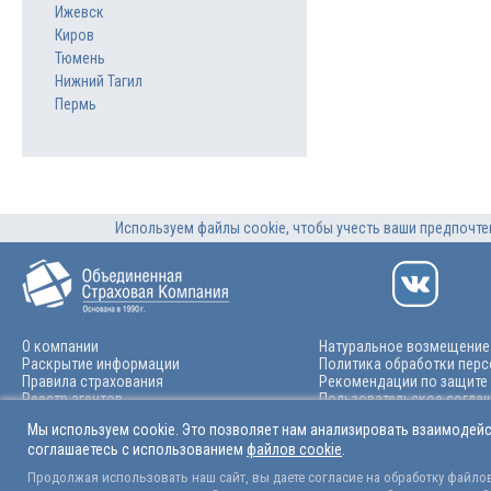
Ижевск
Киров
Тюмень
Нижний Тагил
Пермь
Используем файлы cookie, чтобы учесть ваши предпочтен
О компании
Натуральное возмещение
Раскрытие информации
Политика обработки пер
Правила страхования
Рекомендации по защите
Реестр агентов
Пользовательское согла
Финансовая отчетность
Карта сайта
Мы используем cookie. Это позволяет нам анализировать взаимодейс
Перерасчет КБМ
Журнал учета операций
соглашаетесь с использованием
файлов cookie
.
Сервис проверки подлинности
Информация о структуре и
полисов ДМС трудовых мигрантов
числе о лицах, под конт
Продолжая использовать наш сайт, вы даете согласие на обработку файлов 
Карьера
которых находится АО «О