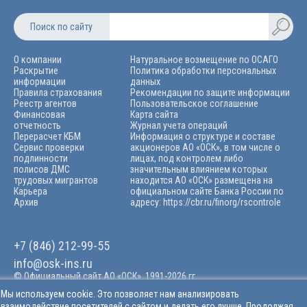
Поиск по сайту
О компании
Натуральное возмещение по ОСАГО
Раскрытие
Политика обработки персональных
информации
данных
Правила страхования
Рекомендации по защите информации
Реестр агентов
Пользовательское соглашение
Финансовая
Карта сайта
отчетность
Журнал учета операций
Перерасчет КБМ
Информация о структуре и составе
Сервис проверки
акционеров АО «ОСК», в том числе о
подлинности
лицах, под контролем либо
полисов ДМС
значительным влиянием которых
трудовых мигрантов
находится АО «ОСК» размещена на
Карьера
официальном сайте Банка России по
Архив
адресу: https://cbr.ru/finorg/rscontrolе
+7 (846) 212-99-55
info@osk-ins.ru
© Официальный сайт АО «ОСК». 1991-2026 гг.
Лицензии ЦБ РФ на осуществление страхования:
Мы используем cookie. Это позволяет нам анализировать
СИ 2346, СЛ 2346, ОС 2346-03 и на осуществление перестрахования
взаимодействие посетителей с сайтом и делать его лучше. Продолжая