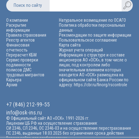
Поиск по сайту
О компании
Натуральное возмещение по ОСАГО
Раскрытие
Политика обработки персональных
информации
данных
Правила страхования
Рекомендации по защите информации
Реестр агентов
Пользовательское соглашение
Финансовая
Карта сайта
отчетность
Журнал учета операций
Перерасчет КБМ
Информация о структуре и составе
Сервис проверки
акционеров АО «ОСК», в том числе о
подлинности
лицах, под контролем либо
полисов ДМС
значительным влиянием которых
трудовых мигрантов
находится АО «ОСК» размещена на
Карьера
официальном сайте Банка России по
Архив
адресу: https://cbr.ru/finorg/rscontrolе
+7 (846) 212-99-55
info@osk-ins.ru
© Официальный сайт АО «ОСК». 1991-2026 гг.
Лицензии ЦБ РФ на осуществление страхования:
СИ 2346, СЛ 2346, ОС 2346-03 и на осуществление перестрахования
ПС 2346, выданные 18.03.2025 без ограничения срока действия
Версия сайта для слабовидящих